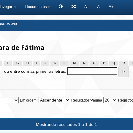
Navegar
Documentos
A-
A
A+
NAL DA UNB
ara de Fátima
F
G
H
I
J
K
L
M
N
O
P
Q
R
ou entre com as primeiras letras:
Em ordem:
Resultados/Página
Registro(
Mostrando resultados 1 a 1 de 1