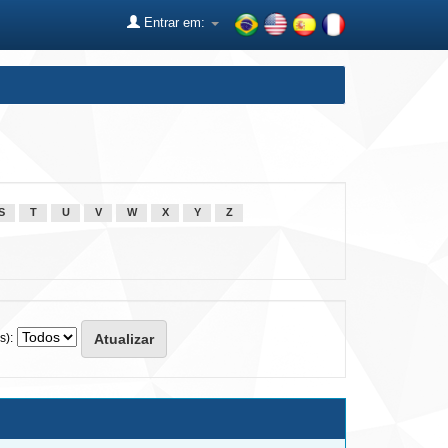
Entrar em:
S
T
U
V
W
X
Y
Z
s):