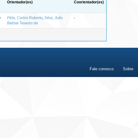
Orientador(es)
Coorientador(es)
e
Félix, Carlos Roberto
;
Silva, João
-
Batista Tavares da
Fale conosco
Sobre