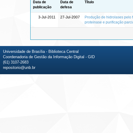
Data de
Data de
Título
publicação
defesa
3-Jul-2011
27-Jul-2007
Produção de hidrolases pelo 
proteinase e purificação parc
Universidade de Brasília - Biblioteca Central
Coordenadoria de Gestão da Informação Digital - GID
(61) 3107-2683
repositorio@unb.br