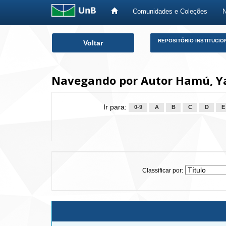
Comunidades e Coleções
Skip
REPOSITÓRIO INSTITUCIO
Voltar
navigation
Navegando por Autor Hamú, Y
Ir para:
0-9
A
B
C
D
E
Classificar por: