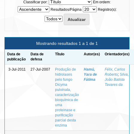
Classificar por:
Em ordem:
Resultados/Página
Registro(s):
Mostrando resultados 1 a 1 de 1
Data de
Data de
Título
Autor(es)
Orientador(es)
publicação
defesa
3-Jul-2011
27-Jul-2007
Produção de
Hamú,
Félix, Carlos
hidrolases
Yara de
Roberto
;
Silva,
pelo fungo
Fátima
João Batista
Dicyma
Tavares da
pulvinata,
caracterização
bioquímica de
uma
proteinase e
purificação
parcial desta
enzima