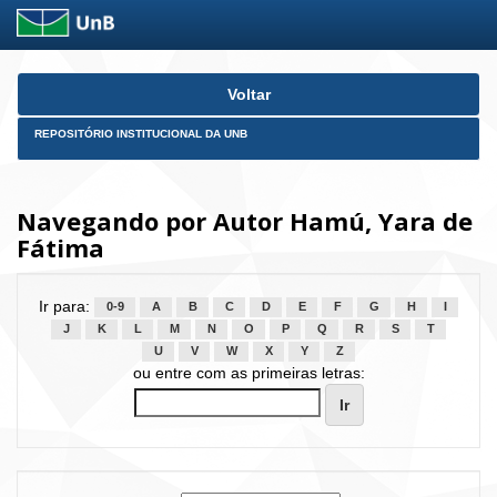
Skip
Voltar
navigation
REPOSITÓRIO INSTITUCIONAL DA UNB
Navegando por Autor Hamú, Yara de
Fátima
Ir para:
0-9
A
B
C
D
E
F
G
H
I
J
K
L
M
N
O
P
Q
R
S
T
U
V
W
X
Y
Z
ou entre com as primeiras letras: