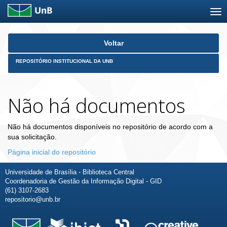
Skip
Voltar
navigation
REPOSITÓRIO INSTITUCIONAL DA UNB
Não há documentos
Não há documentos disponíveis no repositório de acordo com a
sua solicitação.
Página inicial do repositório
Universidade de Brasília - Biblioteca Central
Coordenadoria de Gestão da Informação Digital - GID
(61) 3107-2683
repositorio@unb.br