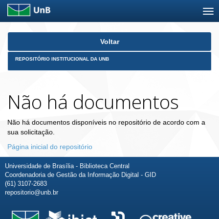
Skip
Voltar
navigation
REPOSITÓRIO INSTITUCIONAL DA UNB
Não há documentos
Não há documentos disponíveis no repositório de acordo com a
sua solicitação.
Página inicial do repositório
Universidade de Brasília - Biblioteca Central
Coordenadoria de Gestão da Informação Digital - GID
(61) 3107-2683
repositorio@unb.br