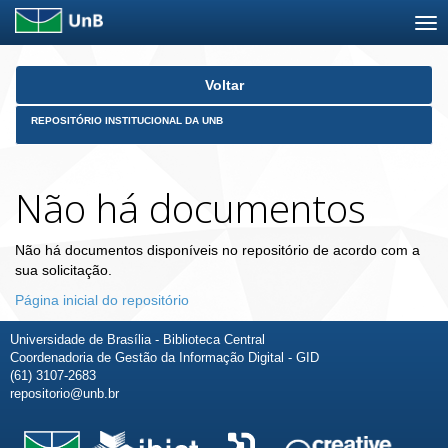
Skip
Voltar
navigation
REPOSITÓRIO INSTITUCIONAL DA UNB
Não há documentos
Não há documentos disponíveis no repositório de acordo com a
sua solicitação.
Página inicial do repositório
Universidade de Brasília - Biblioteca Central
Coordenadoria de Gestão da Informação Digital - GID
(61) 3107-2683
repositorio@unb.br