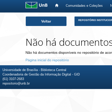
Comunidades e Coleções
Skip
REPOSITÓRIO INSTITUCIO
Voltar
navigation
Não há documento
Não há documentos disponíveis no repositório de acor
Página inicial do repositório
Universidade de Brasília - Biblioteca Central
Coordenadoria de Gestão da Informação Digital - GID
(61) 3107-2683
repositorio@unb.br