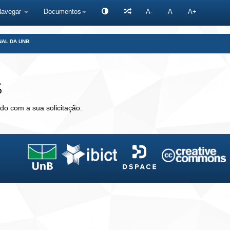
Navegar
Documentos
A-
A
A+
NAL DA UNB
s
do com a sua solicitação.