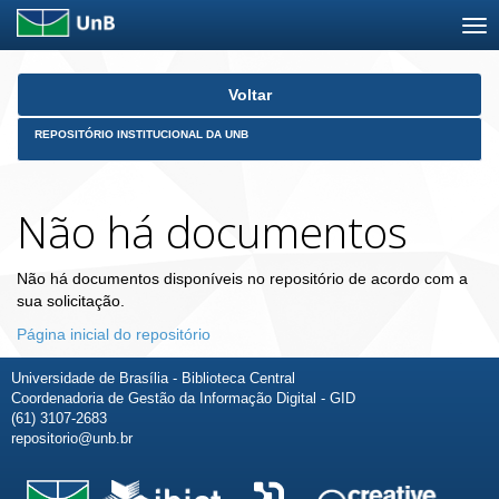
Skip
Voltar
navigation
REPOSITÓRIO INSTITUCIONAL DA UNB
Não há documentos
Não há documentos disponíveis no repositório de acordo com a
sua solicitação.
Página inicial do repositório
Universidade de Brasília - Biblioteca Central
Coordenadoria de Gestão da Informação Digital - GID
(61) 3107-2683
repositorio@unb.br