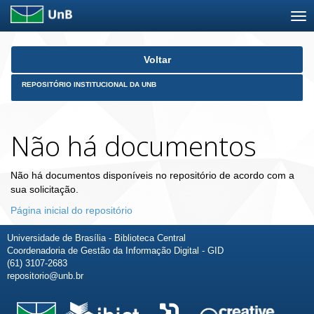
Skip
Voltar
navigation
REPOSITÓRIO INSTITUCIONAL DA UNB
Não há documentos
Não há documentos disponíveis no repositório de acordo com a
sua solicitação.
Página inicial do repositório
Universidade de Brasília - Biblioteca Central
Coordenadoria de Gestão da Informação Digital - GID
(61) 3107-2683
repositorio@unb.br