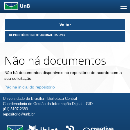
Skip
Voltar
navigation
REPOSITÓRIO INSTITUCIONAL DA UNB
Não há documentos
Não há documentos disponíveis no repositório de acordo com a
sua solicitação.
Página inicial do repositório
Universidade de Brasília - Biblioteca Central
Coordenadoria de Gestão da Informação Digital - GID
(61) 3107-2683
repositorio@unb.br