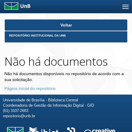
Skip
Voltar
navigation
REPOSITÓRIO INSTITUCIONAL DA UNB
Não há documentos
Não há documentos disponíveis no repositório de acordo com a
sua solicitação.
Página inicial do repositório
Universidade de Brasília - Biblioteca Central
Coordenadoria de Gestão da Informação Digital - GID
(61) 3107-2683
repositorio@unb.br