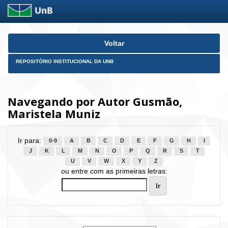
Skip
Voltar
navigation
REPOSITÓRIO INSTITUCIONAL DA UNB
Navegando por Autor Gusmão,
Maristela Muniz
Ir para:
0-9
A
B
C
D
E
F
G
H
I
J
K
L
M
N
O
P
Q
R
S
T
U
V
W
X
Y
Z
ou entre com as primeiras letras: