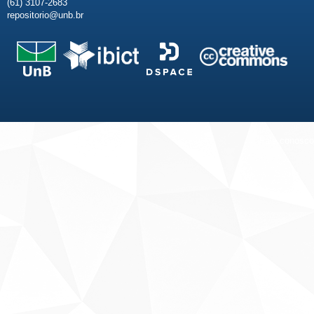
(61) 3107-2683
repositorio@unb.br
Fale conosco
Sobre