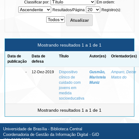
Classificar por:
Em ordem:
Resultados/Página
Registro(s):
Mostrando resultados 1 a 1 de 1
Data de
Data de
Título
Autor(es)
Orientador(es)
publicação
defesa
-
12-Dez-2019
Dispositivo
Gusmão,
Amparo, Deise
clínico de
Maristela
Matos do
cuidado com
Muniz
jovens em
medida
socioeducativa
Mostrando resultados 1 a 1 de 1
Universidade de Brasília - Biblioteca Central
Coordenadoria de Gestão da Informação Digital - GID