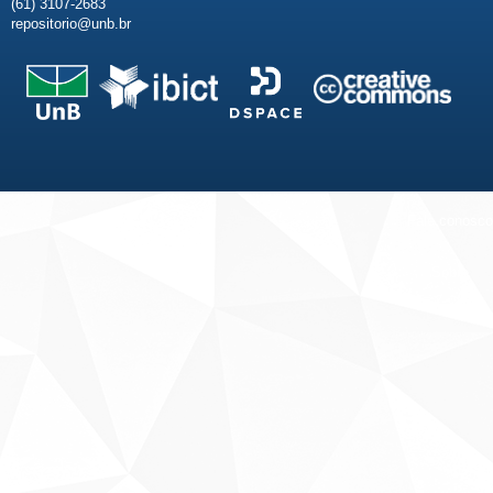
(61) 3107-2683
repositorio@unb.br
Fale conosco
Sobre