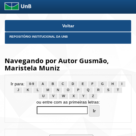
Skip
Voltar
navigation
REPOSITÓRIO INSTITUCIONAL DA UNB
Navegando por Autor Gusmão,
Maristela Muniz
Ir para:
0-9
A
B
C
D
E
F
G
H
I
J
K
L
M
N
O
P
Q
R
S
T
U
V
W
X
Y
Z
ou entre com as primeiras letras: