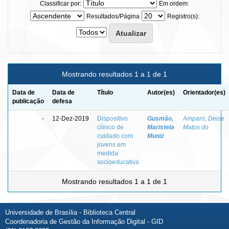
Classificar por:
Em ordem:
Resultados/Página
Registro(s):
Mostrando resultados 1 a 1 de 1
Data de
Data de
Título
Autor(es)
Orientador(es)
publicação
defesa
-
12-Dez-2019
Dispositivo
Gusmão,
Amparo, Deise
clínico de
Maristela
Matos do
cuidado com
Muniz
jovens em
medida
socioeducativa
Mostrando resultados 1 a 1 de 1
Universidade de Brasília - Biblioteca Central
Coordenadoria de Gestão da Informação Digital - GID