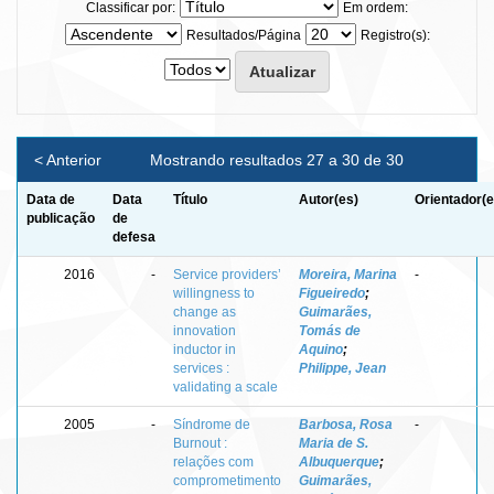
Classificar por:
Em ordem:
Resultados/Página
Registro(s):
< Anterior
Mostrando resultados 27 a 30 de 30
Data de
Data
Título
Autor(es)
Orientador(e
publicação
de
defesa
2016
-
Service providers’
Moreira, Marina
-
willingness to
Figueiredo
;
change as
Guimarães,
innovation
Tomás de
inductor in
Aquino
;
services :
Philippe, Jean
validating a scale
2005
-
Síndrome de
Barbosa, Rosa
-
Burnout :
Maria de S.
relações com
Albuquerque
;
comprometimento
Guimarães,