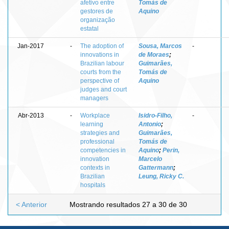
afetivo entre
Tomás de
gestores de
Aquino
organização
estatal
Jan-2017
-
The adoption of
Sousa, Marcos
-
innovations in
de Moraes
;
Brazilian labour
Guimarães,
courts from the
Tomás de
perspective of
Aquino
judges and court
managers
Abr-2013
-
Workplace
Isidro-Filho,
-
learning
Antonio
;
strategies and
Guimarães,
professional
Tomás de
competencies in
Aquino
;
Perin,
innovation
Marcelo
contexts in
Gattermann
;
Brazilian
Leung, Ricky C.
hospitals
< Anterior
Mostrando resultados 27 a 30 de 30