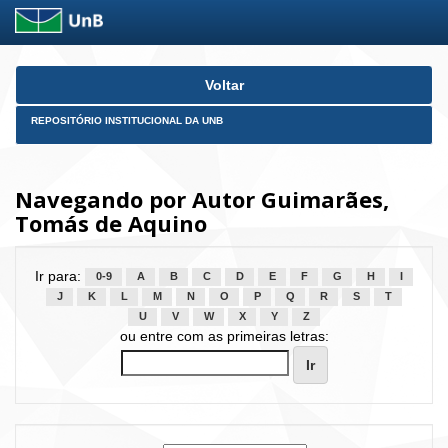
Skip
Voltar
navigation
REPOSITÓRIO INSTITUCIONAL DA UNB
Navegando por Autor Guimarães,
Tomás de Aquino
Ir para:
0-9
A
B
C
D
E
F
G
H
I
J
K
L
M
N
O
P
Q
R
S
T
U
V
W
X
Y
Z
ou entre com as primeiras letras: