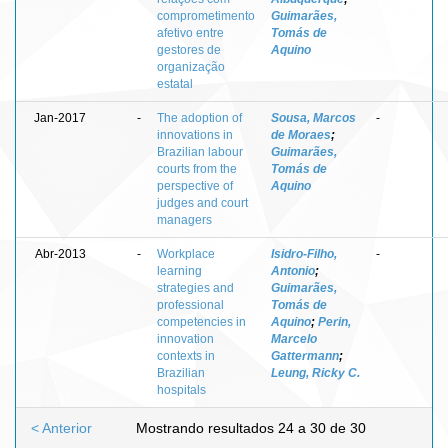
comprometimento
Guimarães,
afetivo entre
Tomás de
gestores de
Aquino
organização
estatal
Jan-2017
-
The adoption of
Sousa, Marcos
-
innovations in
de Moraes
;
Brazilian labour
Guimarães,
courts from the
Tomás de
perspective of
Aquino
judges and court
managers
Abr-2013
-
Workplace
Isidro-Filho,
-
learning
Antonio
;
strategies and
Guimarães,
professional
Tomás de
competencies in
Aquino
;
Perin,
innovation
Marcelo
contexts in
Gattermann
;
Brazilian
Leung, Ricky C.
hospitals
< Anterior
Mostrando resultados 24 a 30 de 30