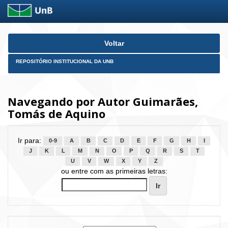
Skip
Voltar
navigation
REPOSITÓRIO INSTITUCIONAL DA UNB
Navegando por Autor Guimarães,
Tomás de Aquino
Ir para:
0-9
A
B
C
D
E
F
G
H
I
J
K
L
M
N
O
P
Q
R
S
T
U
V
W
X
Y
Z
ou entre com as primeiras letras: