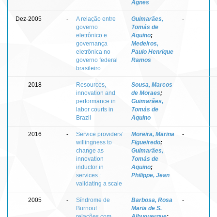
Agnes
Dez-2005
-
A relação entre
Guimarães,
-
governo
Tomás de
eletrônico e
Aquino
;
governança
Medeiros,
eletrônica no
Paulo Henrique
governo federal
Ramos
brasileiro
2018
-
Resources,
Sousa, Marcos
-
innovation and
de Moraes
;
performance in
Guimarães,
labor courts in
Tomás de
Brazil
Aquino
2016
-
Service providers’
Moreira, Marina
-
willingness to
Figueiredo
;
change as
Guimarães,
innovation
Tomás de
inductor in
Aquino
;
services :
Philippe, Jean
validating a scale
2005
-
Síndrome de
Barbosa, Rosa
-
Burnout :
Maria de S.
relações com
Albuquerque
;