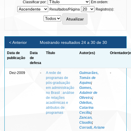
Classificar por:
Em ordem:
Resultados/Página
Registro(s):
< Anterior
Mostrando resultados 24 a 30 de 30
Data de
Data
Título
Autor(es)
Orientador(e
publicação
de
defesa
Dez-2009
-
A rede de
Guimarães,
-
programas de
Tomás de
pós-graduação
Aquino
;
em administração
Gomes,
no Brasil : análise
Adalmir de
de relações
Oliveira
;
acadêmicas e
Odelius,
atributos de
Catarina
programas
Cecília
;
Zancan,
Claudio
;
Corradi, Ariane