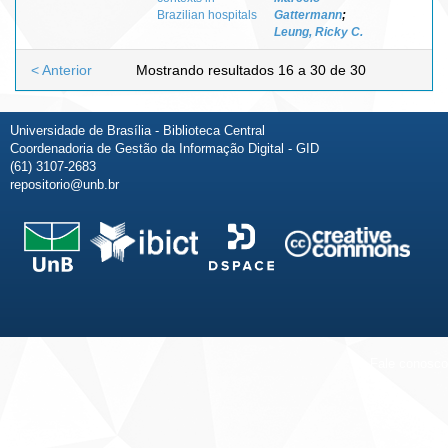
Brazilian hospitals
Gattermann
;
Leung, Ricky C.
< Anterior
Mostrando resultados 16 a 30 de 30
Universidade de Brasília - Biblioteca Central
Coordenadoria de Gestão da Informação Digital - GID
(61) 3107-2683
repositorio@unb.br
Fale conosco
Sobre