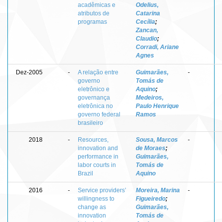
acadêmicas e
Odelius,
atributos de
Catarina
programas
Cecília
;
Zancan,
Claudio
;
Corradi, Ariane
Agnes
Dez-2005
-
A relação entre
Guimarães,
-
governo
Tomás de
eletrônico e
Aquino
;
governança
Medeiros,
eletrônica no
Paulo Henrique
governo federal
Ramos
brasileiro
2018
-
Resources,
Sousa, Marcos
-
innovation and
de Moraes
;
performance in
Guimarães,
labor courts in
Tomás de
Brazil
Aquino
2016
-
Service providers’
Moreira, Marina
-
willingness to
Figueiredo
;
change as
Guimarães,
innovation
Tomás de