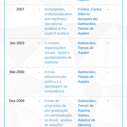
2007
-
Isomorphism,
Freitas, Carlos
-
institutionalization
Alberto
and legitimacy :
Sampaio de
;
operational
Guimarães,
auditing at the
Tomás de
court of auditors
Aquino
Jan-2003
-
O modelo
Guimarães,
-
organizações
Tomás de
sociais : lições e
Aquino
oportunidades de
melhoria
Mai-2000
-
A nova
Guimarães,
-
administração
Tomás de
pública e a
Aquino
abordagem da
competência
Dez-2009
-
A rede de
Guimarães,
-
programas de
Tomás de
pós-graduação
Aquino
;
em administração
Gomes,
no Brasil : análise
Adalmir de
de relações
Oliveira
;