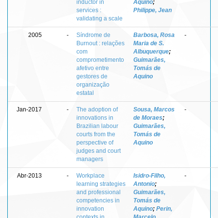
inductor in
Aquino
;
services :
Philippe, Jean
validating a scale
2005
-
Síndrome de
Barbosa, Rosa
-
Burnout : relações
Maria de S.
com
Albuquerque
;
comprometimento
Guimarães,
afetivo entre
Tomás de
gestores de
Aquino
organização
estatal
Jan-2017
-
The adoption of
Sousa, Marcos
-
innovations in
de Moraes
;
Brazilian labour
Guimarães,
courts from the
Tomás de
perspective of
Aquino
judges and court
managers
Abr-2013
-
Workplace
Isidro-Filho,
-
learning strategies
Antonio
;
and professional
Guimarães,
competencies in
Tomás de
innovation
Aquino
;
Perin,
contexts in
Marcelo