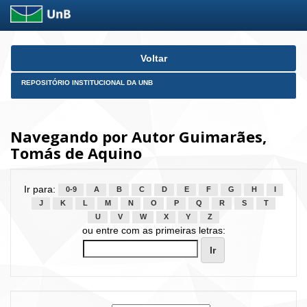
Skip
Voltar
navigation
REPOSITÓRIO INSTITUCIONAL DA UNB
Navegando por Autor Guimarães,
Tomás de Aquino
Ir para:
0-9
A
B
C
D
E
F
G
H
I
J
K
L
M
N
O
P
Q
R
S
T
U
V
W
X
Y
Z
ou entre com as primeiras letras: