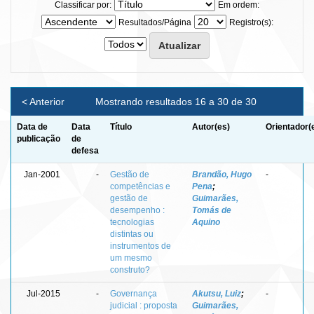
Classificar por:
Em ordem:
Resultados/Página
Registro(s):
< Anterior
Mostrando resultados 16 a 30 de 30
Data de
Data
Título
Autor(es)
Orientador(
publicação
de
defesa
Jan-2001
-
Gestão de
Brandão, Hugo
-
competências e
Pena
;
gestão de
Guimarães,
desempenho :
Tomás de
tecnologias
Aquino
distintas ou
instrumentos de
um mesmo
construto?
Jul-2015
-
Governança
Akutsu, Luiz
;
-
judicial : proposta
Guimarães,