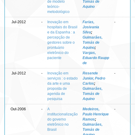
de modelo
Tomás de
teórico-
Aquino
metodológico
Jul-2012
-
Inovação em
Farias,
-
hospitais do Brasil
Josivania
e da Espanha : a
Silva
;
percepção de
Guimarães,
gestores sobre o
Tomás de
prontuário
Aquino
;
eletrônico do
Vargas,
paciente
Eduardo Raupp
de
Jul-2012
-
Inovação em
Resende
-
serviços : o estado
Junior, Pedro
da arte e uma
Carlos
;
proposta de
Guimarães,
agenda de
Tomás de
pesquisa
Aquino
Out-2006
-
A
Medeiros,
-
institucionalização
Paulo Henrique
do governo
Ramos
;
eletrônico no
Guimarães,
Brasil
Tomás de
Aquino