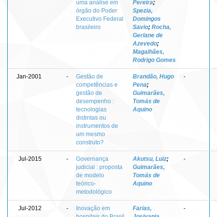
uma análise em
Pereira
;
órgão do Poder
Spezia,
Executivo Federal
Domingos
brasileiro
Savio
;
Rocha,
Gerlane de
Azevedo
;
Magalhães,
Rodrigo Gomes
Jan-2001
-
Gestão de
Brandão, Hugo
-
competências e
Pena
;
gestão de
Guimarães,
desempenho :
Tomás de
tecnologias
Aquino
distintas ou
instrumentos de
um mesmo
construto?
Jul-2015
-
Governança
Akutsu, Luiz
;
-
judicial : proposta
Guimarães,
de modelo
Tomás de
teórico-
Aquino
metodológico
Jul-2012
-
Inovação em
Farias,
-
hospitais do Brasil
Josivania