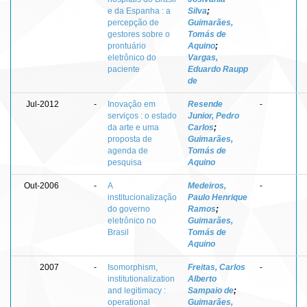
e da Espanha : a
Silva
;
percepção de
Guimarães,
gestores sobre o
Tomás de
prontuário
Aquino
;
eletrônico do
Vargas,
paciente
Eduardo Raupp
de
Jul-2012
-
Inovação em
Resende
-
serviços : o estado
Junior, Pedro
da arte e uma
Carlos
;
proposta de
Guimarães,
agenda de
Tomás de
pesquisa
Aquino
Out-2006
-
A
Medeiros,
-
institucionalização
Paulo Henrique
do governo
Ramos
;
eletrônico no
Guimarães,
Brasil
Tomás de
Aquino
2007
-
Isomorphism,
Freitas, Carlos
-
institutionalization
Alberto
and legitimacy :
Sampaio de
;
operational
Guimarães,