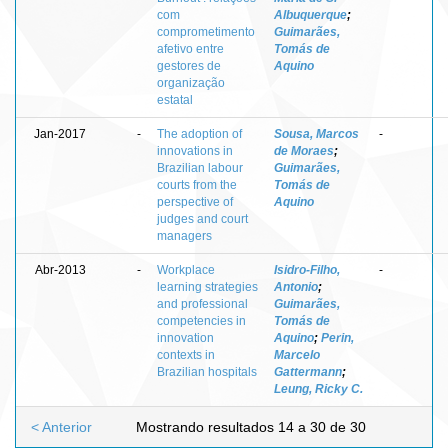
com
Albuquerque
;
comprometimento
Guimarães,
afetivo entre
Tomás de
gestores de
Aquino
organização
estatal
Jan-2017
-
The adoption of
Sousa, Marcos
-
innovations in
de Moraes
;
Brazilian labour
Guimarães,
courts from the
Tomás de
perspective of
Aquino
judges and court
managers
Abr-2013
-
Workplace
Isidro-Filho,
-
learning strategies
Antonio
;
and professional
Guimarães,
competencies in
Tomás de
innovation
Aquino
;
Perin,
contexts in
Marcelo
Brazilian hospitals
Gattermann
;
Leung, Ricky C.
< Anterior
Mostrando resultados 14 a 30 de 30