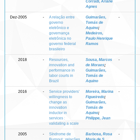
Corradi, Ariane
Agnes
Dez-2005
-
A relação entre
Guimarães,
-
governo
Tomás de
eletrônico e
Aquino
;
governança
Medeiros,
eletrônica no
Paulo Henrique
governo federal
Ramos
brasileiro
2018
-
Resources,
Sousa, Marcos
-
innovation and
de Moraes
;
performance in
Guimarães,
labor courts in
Tomás de
Brazil
Aquino
2016
-
Service providers’
Moreira, Marina
-
willingness to
Figueiredo
;
change as
Guimarães,
innovation
Tomás de
inductor in
Aquino
;
services :
Philippe, Jean
validating a scale
2005
-
Síndrome de
Barbosa, Rosa
-
Burnout : relações
Maria de S.