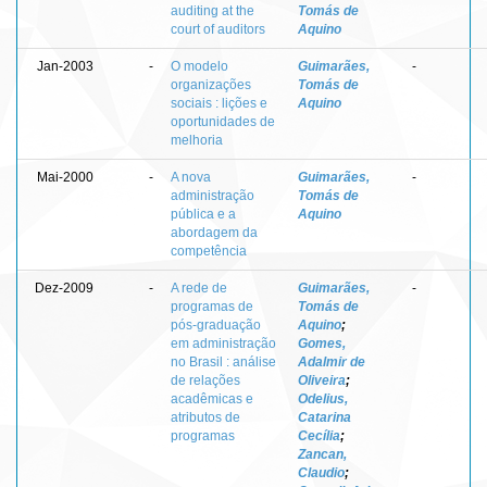
auditing at the
Tomás de
court of auditors
Aquino
Jan-2003
-
O modelo
Guimarães,
-
organizações
Tomás de
sociais : lições e
Aquino
oportunidades de
melhoria
Mai-2000
-
A nova
Guimarães,
-
administração
Tomás de
pública e a
Aquino
abordagem da
competência
Dez-2009
-
A rede de
Guimarães,
-
programas de
Tomás de
pós-graduação
Aquino
;
em administração
Gomes,
no Brasil : análise
Adalmir de
de relações
Oliveira
;
acadêmicas e
Odelius,
atributos de
Catarina
programas
Cecília
;
Zancan,
Claudio
;