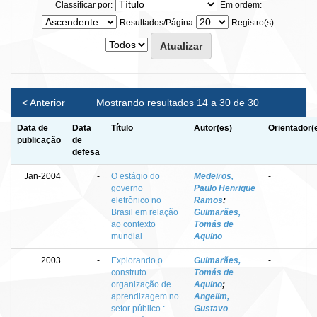
Classificar por:
Em ordem:
Resultados/Página
Registro(s):
< Anterior
Mostrando resultados 14 a 30 de 30
Data de
Data
Título
Autor(es)
Orientador(
publicação
de
defesa
Jan-2004
-
O estágio do
Medeiros,
-
governo
Paulo Henrique
eletrônico no
Ramos
;
Brasil em relação
Guimarães,
ao contexto
Tomás de
mundial
Aquino
2003
-
Explorando o
Guimarães,
-
construto
Tomás de
organização de
Aquino
;
aprendizagem no
Angelim,
setor público :
Gustavo