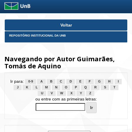
Skip
Voltar
navigation
REPOSITÓRIO INSTITUCIONAL DA UNB
Navegando por Autor Guimarães,
Tomás de Aquino
Ir para:
0-9
A
B
C
D
E
F
G
H
I
J
K
L
M
N
O
P
Q
R
S
T
U
V
W
X
Y
Z
ou entre com as primeiras letras: