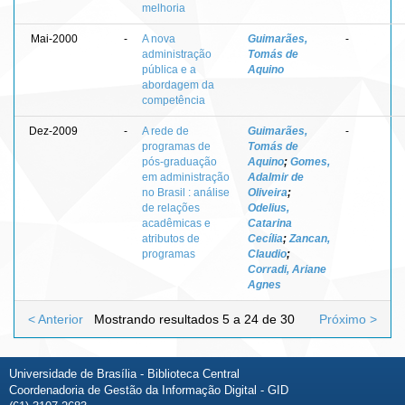
melhoria
Mai-2000
-
A nova
Guimarães,
-
administração
Tomás de
pública e a
Aquino
abordagem da
competência
Dez-2009
-
A rede de
Guimarães,
-
programas de
Tomás de
pós-graduação
Aquino
;
Gomes,
em administração
Adalmir de
no Brasil : análise
Oliveira
;
de relações
Odelius,
acadêmicas e
Catarina
atributos de
Cecília
;
Zancan,
programas
Claudio
;
Corradi, Ariane
Agnes
< Anterior
Mostrando resultados 5 a 24 de 30
Próximo >
Universidade de Brasília - Biblioteca Central
Coordenadoria de Gestão da Informação Digital - GID