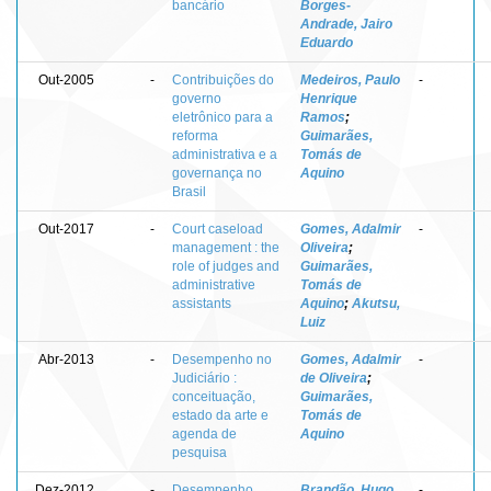
bancário
Borges-
Andrade, Jairo
Eduardo
Out-2005
-
Contribuições do
Medeiros, Paulo
-
governo
Henrique
eletrônico para a
Ramos
;
reforma
Guimarães,
administrativa e a
Tomás de
governança no
Aquino
Brasil
Out-2017
-
Court caseload
Gomes, Adalmir
-
management : the
Oliveira
;
role of judges and
Guimarães,
administrative
Tomás de
assistants
Aquino
;
Akutsu,
Luiz
Abr-2013
-
Desempenho no
Gomes, Adalmir
-
Judiciário :
de Oliveira
;
conceituação,
Guimarães,
estado da arte e
Tomás de
agenda de
Aquino
pesquisa
Dez-2012
-
Desempenho
Brandão, Hugo
-