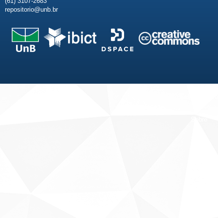
(61) 3107-2683
repositorio@unb.br
Fale conosco
Sobre