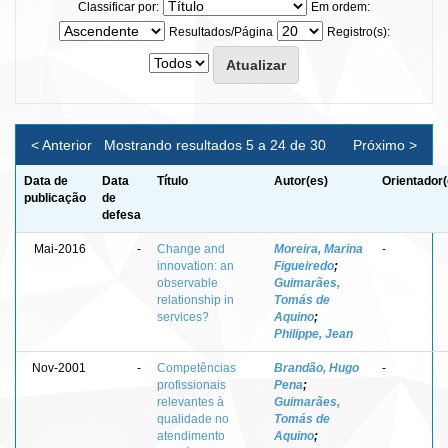
Classificar por:
Em ordem:
Resultados/Página
Registro(s):
< Anterior
Mostrando resultados 5 a 24 de 30
Próximo >
Data de
Data
Título
Autor(es)
Orientador(
publicação
de
defesa
Mai-2016
-
Change and
Moreira, Marina
-
innovation: an
Figueiredo
;
observable
Guimarães,
relationship in
Tomás de
services?
Aquino
;
Philippe, Jean
Nov-2001
-
Competências
Brandão, Hugo
-
profissionais
Pena
;
relevantes à
Guimarães,
qualidade no
Tomás de
atendimento
Aquino
;