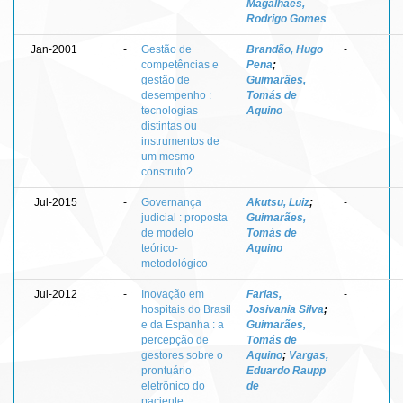
Magalhães,
Rodrigo Gomes
Jan-2001
-
Gestão de
Brandão, Hugo
-
competências e
Pena
;
gestão de
Guimarães,
desempenho :
Tomás de
tecnologias
Aquino
distintas ou
instrumentos de
um mesmo
construto?
Jul-2015
-
Governança
Akutsu, Luiz
;
-
judicial : proposta
Guimarães,
de modelo
Tomás de
teórico-
Aquino
metodológico
Jul-2012
-
Inovação em
Farias,
-
hospitais do Brasil
Josivania Silva
;
e da Espanha : a
Guimarães,
percepção de
Tomás de
gestores sobre o
Aquino
;
Vargas,
prontuário
Eduardo Raupp
eletrônico do
de
paciente