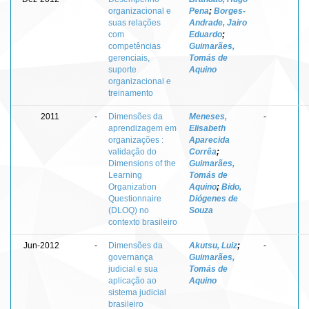
organizacional e
Pena
;
Borges-
suas relações
Andrade, Jairo
com
Eduardo
;
competências
Guimarães,
gerenciais,
Tomás de
suporte
Aquino
organizacional e
treinamento
2011
-
Dimensões da
Meneses,
-
aprendizagem em
Elisabeth
organizações :
Aparecida
validação do
Corrêa
;
Dimensions of the
Guimarães,
Learning
Tomás de
Organization
Aquino
;
Bido,
Questionnaire
Diógenes de
(DLOQ) no
Souza
contexto brasileiro
Jun-2012
-
Dimensões da
Akutsu, Luiz
;
-
governança
Guimarães,
judicial e sua
Tomás de
aplicação ao
Aquino
sistema judicial
brasileiro