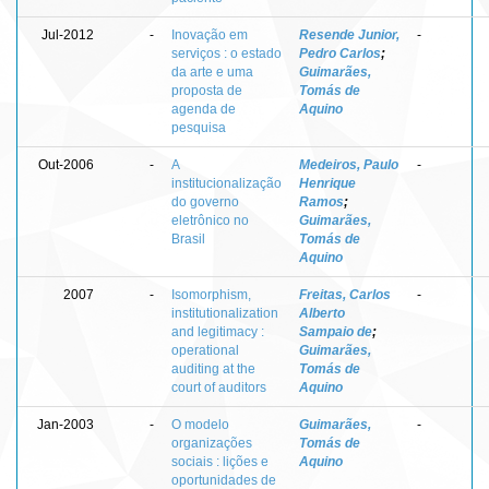
Jul-2012
-
Inovação em
Resende Junior,
-
serviços : o estado
Pedro Carlos
;
da arte e uma
Guimarães,
proposta de
Tomás de
agenda de
Aquino
pesquisa
Out-2006
-
A
Medeiros, Paulo
-
institucionalização
Henrique
do governo
Ramos
;
eletrônico no
Guimarães,
Brasil
Tomás de
Aquino
2007
-
Isomorphism,
Freitas, Carlos
-
institutionalization
Alberto
and legitimacy :
Sampaio de
;
operational
Guimarães,
auditing at the
Tomás de
court of auditors
Aquino
Jan-2003
-
O modelo
Guimarães,
-
organizações
Tomás de
sociais : lições e
Aquino
oportunidades de