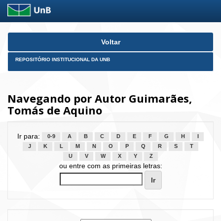
Skip
Voltar
navigation
REPOSITÓRIO INSTITUCIONAL DA UNB
Navegando por Autor Guimarães,
Tomás de Aquino
Ir para:
0-9
A
B
C
D
E
F
G
H
I
J
K
L
M
N
O
P
Q
R
S
T
U
V
W
X
Y
Z
ou entre com as primeiras letras: