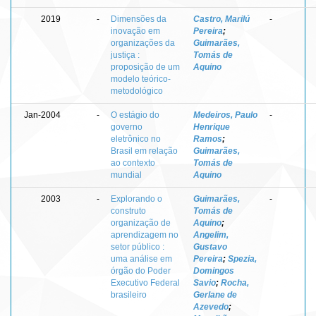
2019
-
Dimensões da
Castro, Marilú
-
inovação em
Pereira
;
organizações da
Guimarães,
justiça :
Tomás de
proposição de um
Aquino
modelo teórico-
metodológico
Jan-2004
-
O estágio do
Medeiros, Paulo
-
governo
Henrique
eletrônico no
Ramos
;
Brasil em relação
Guimarães,
ao contexto
Tomás de
mundial
Aquino
2003
-
Explorando o
Guimarães,
-
construto
Tomás de
organização de
Aquino
;
aprendizagem no
Angelim,
setor público :
Gustavo
uma análise em
Pereira
;
Spezia,
órgão do Poder
Domingos
Executivo Federal
Savio
;
Rocha,
brasileiro
Gerlane de
Azevedo
;