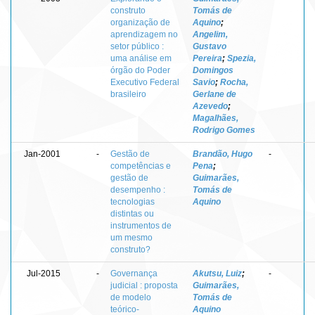
construto
Tomás de
organização de
Aquino
;
aprendizagem no
Angelim,
setor público :
Gustavo
uma análise em
Pereira
;
Spezia,
órgão do Poder
Domingos
Executivo Federal
Savio
;
Rocha,
brasileiro
Gerlane de
Azevedo
;
Magalhães,
Rodrigo Gomes
Jan-2001
-
Gestão de
Brandão, Hugo
-
competências e
Pena
;
gestão de
Guimarães,
desempenho :
Tomás de
tecnologias
Aquino
distintas ou
instrumentos de
um mesmo
construto?
Jul-2015
-
Governança
Akutsu, Luiz
;
-
judicial : proposta
Guimarães,
de modelo
Tomás de
teórico-
Aquino