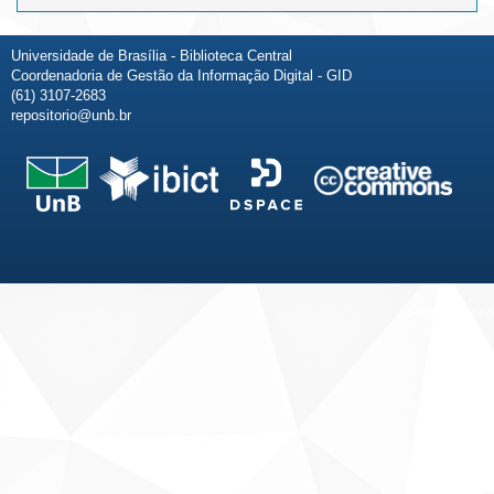
Universidade de Brasília - Biblioteca Central
Coordenadoria de Gestão da Informação Digital - GID
(61) 3107-2683
repositorio@unb.br
Fale conosco
Sobre