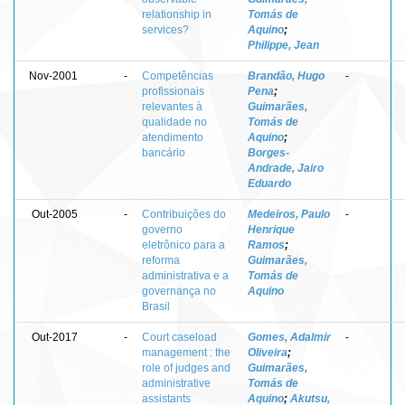
relationship in
Tomás de
services?
Aquino
;
Philippe, Jean
Nov-2001
-
Competências
Brandão, Hugo
-
profissionais
Pena
;
relevantes à
Guimarães,
qualidade no
Tomás de
atendimento
Aquino
;
bancário
Borges-
Andrade, Jairo
Eduardo
Out-2005
-
Contribuições do
Medeiros, Paulo
-
governo
Henrique
eletrônico para a
Ramos
;
reforma
Guimarães,
administrativa e a
Tomás de
governança no
Aquino
Brasil
Out-2017
-
Court caseload
Gomes, Adalmir
-
management : the
Oliveira
;
role of judges and
Guimarães,
administrative
Tomás de
assistants
Aquino
;
Akutsu,