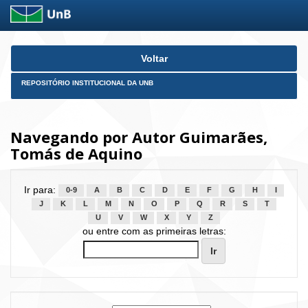
Skip
Voltar
navigation
REPOSITÓRIO INSTITUCIONAL DA UNB
Navegando por Autor Guimarães,
Tomás de Aquino
Ir para:
0-9
A
B
C
D
E
F
G
H
I
J
K
L
M
N
O
P
Q
R
S
T
U
V
W
X
Y
Z
ou entre com as primeiras letras: