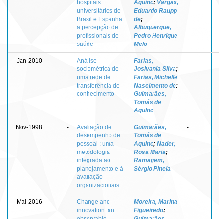
hospitais
Aquino
;
Vargas,
universitários de
Eduardo Raupp
Brasil e Espanha :
de
;
a percepção de
Albuquerque,
profissionais de
Pedro Henrique
saúde
Melo
Jan-2010
-
Análise
Farias,
-
sociométrica de
Josivania Silva
;
uma rede de
Farias, Michelle
transferência de
Nascimento de
;
conhecimento
Guimarães,
Tomás de
Aquino
Nov-1998
-
Avaliação de
Guimarães,
-
desempenho de
Tomás de
pessoal : uma
Aquino
;
Nader,
metodologia
Rosa Maria
;
integrada ao
Ramagem,
planejamento e à
Sérgio Pinela
avaliação
organizacionais
Mai-2016
-
Change and
Moreira, Marina
-
innovation: an
Figueiredo
;
observable
Guimarães,