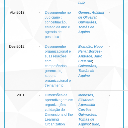
Luiz
Abr-2013
-
Desempenho no
Gomes, Adalmir
-
Judiciário :
de Oliveira
;
conceituação,
Guimarães,
estado da arte e
Tomás de
agenda de
Aquino
pesquisa
Dez-2012
-
Desempenho
Brandão, Hugo
-
organizacional e
Pena
;
Borges-
suas relações
Andrade, Jairo
com
Eduardo
;
competências
Guimarães,
gerenciais,
Tomás de
suporte
Aquino
organizacional e
treinamento
2011
-
Dimensões da
Meneses,
-
aprendizagem em
Elisabeth
organizações :
Aparecida
validação do
Corrêa
;
Dimensions of the
Guimarães,
Learning
Tomás de
Organization
Aquino
;
Bido,