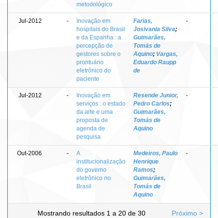
metodológico
Jul-2012
-
Inovação em
Farias,
-
hospitais do Brasil
Josivania Silva
;
e da Espanha : a
Guimarães,
percepção de
Tomás de
gestores sobre o
Aquino
;
Vargas,
prontuário
Eduardo Raupp
eletrônico do
de
paciente
Jul-2012
-
Inovação em
Resende Junior,
-
serviços : o estado
Pedro Carlos
;
da arte e uma
Guimarães,
proposta de
Tomás de
agenda de
Aquino
pesquisa
Out-2006
-
A
Medeiros, Paulo
-
institucionalização
Henrique
do governo
Ramos
;
eletrônico no
Guimarães,
Brasil
Tomás de
Aquino
Mostrando resultados 1 a 20 de 30
Próximo >