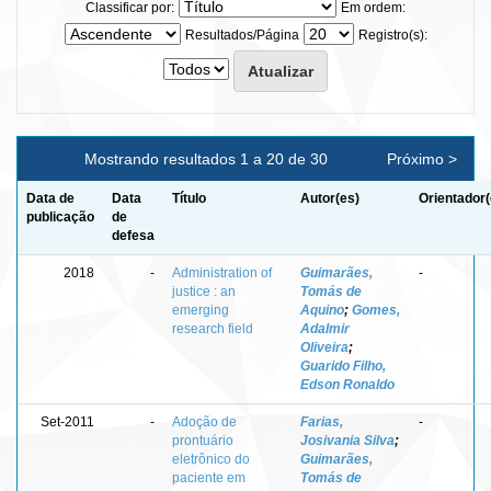
Classificar por:
Em ordem:
Resultados/Página
Registro(s):
Mostrando resultados 1 a 20 de 30
Próximo >
Data de
Data
Título
Autor(es)
Orientador(
publicação
de
defesa
2018
-
Administration of
Guimarães,
-
justice : an
Tomás de
emerging
Aquino
;
Gomes,
research field
Adalmir
Oliveira
;
Guarido Filho,
Edson Ronaldo
Set-2011
-
Adoção de
Farias,
-
prontuário
Josivania Silva
;
eletrônico do
Guimarães,
paciente em
Tomás de