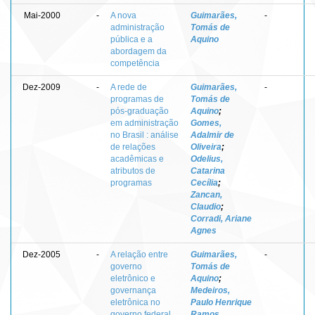
Mai-2000
-
A nova
Guimarães,
-
administração
Tomás de
pública e a
Aquino
abordagem da
competência
Dez-2009
-
A rede de
Guimarães,
-
programas de
Tomás de
pós-graduação
Aquino
;
em administração
Gomes,
no Brasil : análise
Adalmir de
de relações
Oliveira
;
acadêmicas e
Odelius,
atributos de
Catarina
programas
Cecília
;
Zancan,
Claudio
;
Corradi, Ariane
Agnes
Dez-2005
-
A relação entre
Guimarães,
-
governo
Tomás de
eletrônico e
Aquino
;
governança
Medeiros,
eletrônica no
Paulo Henrique
governo federal
Ramos