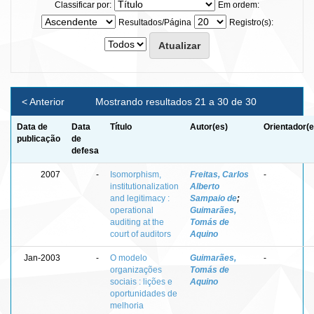
Classificar por:
Em ordem:
Resultados/Página
Registro(s):
< Anterior
Mostrando resultados 21 a 30 de 30
Data de
Data
Título
Autor(es)
Orientador(e
publicação
de
defesa
2007
-
Isomorphism,
Freitas, Carlos
-
institutionalization
Alberto
and legitimacy :
Sampaio de
;
operational
Guimarães,
auditing at the
Tomás de
court of auditors
Aquino
Jan-2003
-
O modelo
Guimarães,
-
organizações
Tomás de
sociais : lições e
Aquino
oportunidades de
melhoria