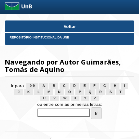
Skip
Voltar
navigation
REPOSITÓRIO INSTITUCIONAL DA UNB
Navegando por Autor Guimarães,
Tomás de Aquino
Ir para:
0-9
A
B
C
D
E
F
G
H
I
J
K
L
M
N
O
P
Q
R
S
T
U
V
W
X
Y
Z
ou entre com as primeiras letras: