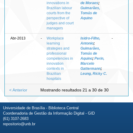
innovations in
de Moraes
;
Brazilian labour
Guimarães,
courts from the
Tomás de
perspective of
Aquino
judges and court
managers
Abr-2013
-
Workplace
Isidro-Filho,
-
learning
Antonio
;
strategies and
Guimarães,
professional
Tomás de
competencies in
Aquino
;
Perin,
innovation
Marcelo
contexts in
Gattermann
;
Brazilian
Leung, Ricky C.
hospitals
< Anterior
Mostrando resultados 21 a 30 de 30
Universidade de Brasília - Biblioteca Central
Coordenadoria de Gestão da Informação Digital - GID
(61) 3107-2683
repositorio@unb.br