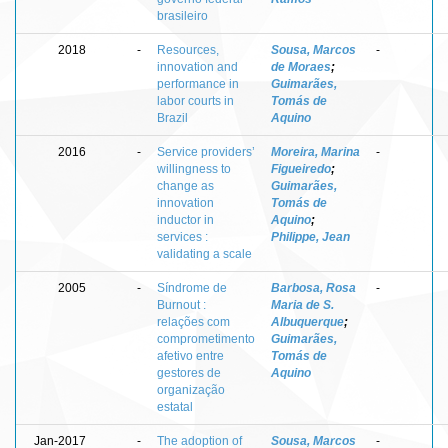
brasileiro
2018
-
Resources,
Sousa, Marcos
-
innovation and
de Moraes
;
performance in
Guimarães,
labor courts in
Tomás de
Brazil
Aquino
2016
-
Service providers’
Moreira, Marina
-
willingness to
Figueiredo
;
change as
Guimarães,
innovation
Tomás de
inductor in
Aquino
;
services :
Philippe, Jean
validating a scale
2005
-
Síndrome de
Barbosa, Rosa
-
Burnout :
Maria de S.
relações com
Albuquerque
;
comprometimento
Guimarães,
afetivo entre
Tomás de
gestores de
Aquino
organização
estatal
Jan-2017
-
The adoption of
Sousa, Marcos
-