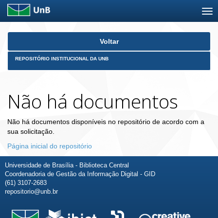
Skip
Voltar
navigation
REPOSITÓRIO INSTITUCIONAL DA UNB
Não há documentos
Não há documentos disponíveis no repositório de acordo com a
sua solicitação.
Página inicial do repositório
Universidade de Brasília - Biblioteca Central
Coordenadoria de Gestão da Informação Digital - GID
(61) 3107-2683
repositorio@unb.br