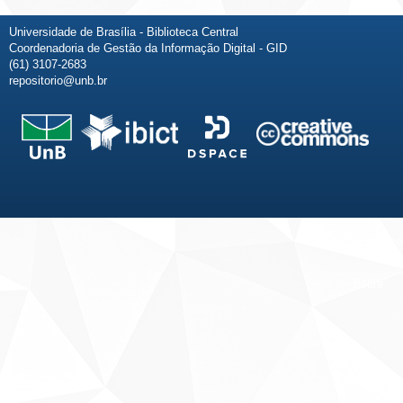
Universidade de Brasília - Biblioteca Central
Coordenadoria de Gestão da Informação Digital - GID
(61) 3107-2683
repositorio@unb.br
Fale conosco
Sobre