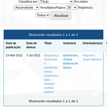
Classificar por:
Em ordem:
Resultados/Página
Registro(s):
Mostrando resultados 1 a 1 de 1
Data de
Data de
Título
Autor(es)
Orientador(es)
publicação
defesa
23-Mai-2022
7-Jul-2021
Segurança,
Guimarães,
Nogueira,
economia
Ariane
Jorge Madeira
e
Roberta de
sociedade :
Souza
nexos
essenciais
para
formular
política
pública
Mostrando resultados 1 a 1 de 1