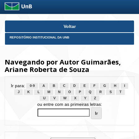
Skip
Voltar
navigation
REPOSITÓRIO INSTITUCIONAL DA UNB
Navegando por Autor Guimarães,
Ariane Roberta de Souza
Ir para:
0-9
A
B
C
D
E
F
G
H
I
J
K
L
M
N
O
P
Q
R
S
T
U
V
W
X
Y
Z
ou entre com as primeiras letras: