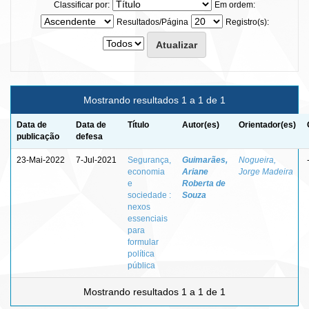
Classificar por:
Em ordem:
Resultados/Página
Registro(s):
Mostrando resultados 1 a 1 de 1
Data de
Data de
Título
Autor(es)
Orientador(es)
publicação
defesa
23-Mai-2022
7-Jul-2021
Segurança,
Guimarães,
Nogueira,
economia
Ariane
Jorge Madeira
e
Roberta de
sociedade :
Souza
nexos
essenciais
para
formular
política
pública
Mostrando resultados 1 a 1 de 1