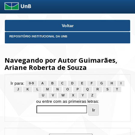
Skip
Voltar
navigation
REPOSITÓRIO INSTITUCIONAL DA UNB
Navegando por Autor Guimarães,
Ariane Roberta de Souza
Ir para:
0-9
A
B
C
D
E
F
G
H
I
J
K
L
M
N
O
P
Q
R
S
T
U
V
W
X
Y
Z
ou entre com as primeiras letras: