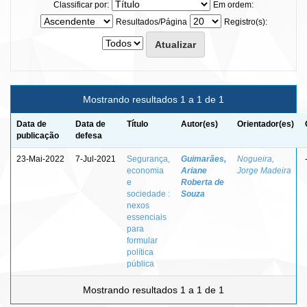
Classificar por:
Em ordem:
Resultados/Página
Registro(s):
Mostrando resultados 1 a 1 de 1
Data de
Data de
Título
Autor(es)
Orientador(es)
publicação
defesa
23-Mai-2022
7-Jul-2021
Segurança,
Guimarães,
Nogueira,
economia
Ariane
Jorge Madeira
e
Roberta de
sociedade :
Souza
nexos
essenciais
para
formular
política
pública
Mostrando resultados 1 a 1 de 1