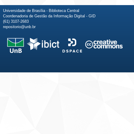
Universidade de Brasília - Biblioteca Central
Coordenadoria de Gestão da Informação Digital - GID
(61) 3107-2683
repositorio@unb.br
Fale conosco
Sobre