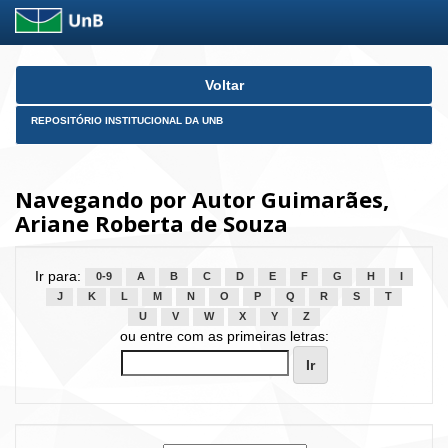
Skip
Voltar
navigation
REPOSITÓRIO INSTITUCIONAL DA UNB
Navegando por Autor Guimarães,
Ariane Roberta de Souza
Ir para:
0-9
A
B
C
D
E
F
G
H
I
J
K
L
M
N
O
P
Q
R
S
T
U
V
W
X
Y
Z
ou entre com as primeiras letras: