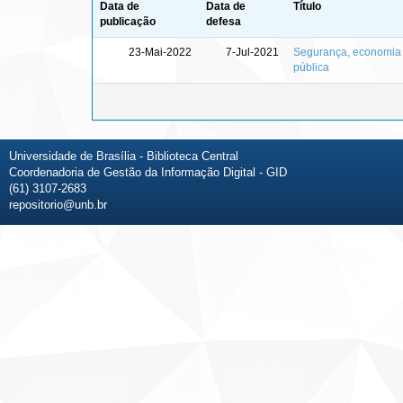
Data de
Data de
Título
publicação
defesa
23-Mai-2022
7-Jul-2021
Segurança, economia e
pública
Universidade de Brasília - Biblioteca Central
Coordenadoria de Gestão da Informação Digital - GID
(61) 3107-2683
repositorio@unb.br