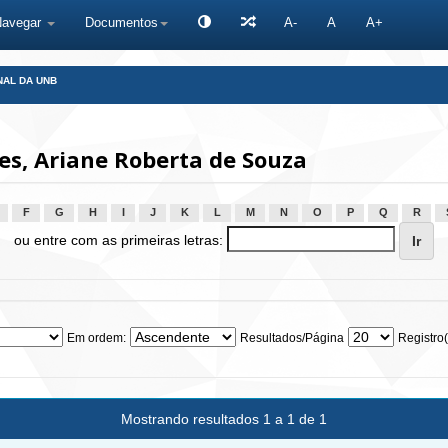
Navegar
Documentos
A-
A
A+
NAL DA UNB
s, Ariane Roberta de Souza
F
G
H
I
J
K
L
M
N
O
P
Q
R
ou entre com as primeiras letras:
Em ordem:
Resultados/Página
Registro(
Mostrando resultados 1 a 1 de 1