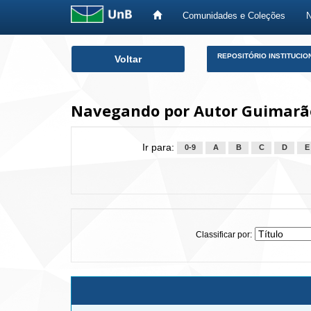
Comunidades e Coleções
Skip
REPOSITÓRIO INSTITUCIO
Voltar
navigation
Navegando por Autor Guimarãe
Ir para:
0-9
A
B
C
D
E
Classificar por: