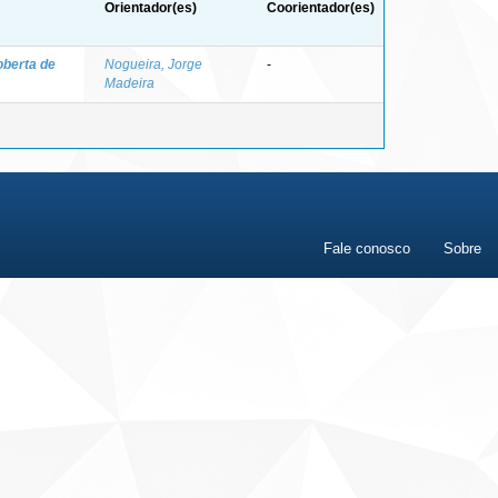
Orientador(es)
Coorientador(es)
oberta de
Nogueira, Jorge
-
Madeira
Fale conosco
Sobre