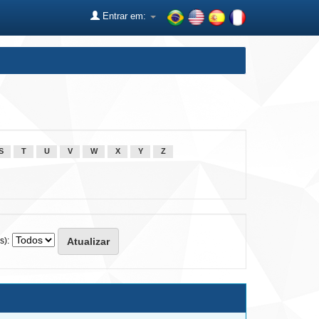
Entrar em:
S
T
U
V
W
X
Y
Z
s):