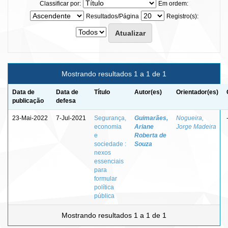
Classificar por:
Em ordem:
Resultados/Página
Registro(s):
Mostrando resultados 1 a 1 de 1
Data de
Data de
Título
Autor(es)
Orientador(es)
publicação
defesa
23-Mai-2022
7-Jul-2021
Segurança,
Guimarães,
Nogueira,
economia
Ariane
Jorge Madeira
e
Roberta de
sociedade :
Souza
nexos
essenciais
para
formular
política
pública
Mostrando resultados 1 a 1 de 1