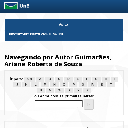
Skip
Voltar
navigation
REPOSITÓRIO INSTITUCIONAL DA UNB
Navegando por Autor Guimarães,
Ariane Roberta de Souza
Ir para:
0-9
A
B
C
D
E
F
G
H
I
J
K
L
M
N
O
P
Q
R
S
T
U
V
W
X
Y
Z
ou entre com as primeiras letras: