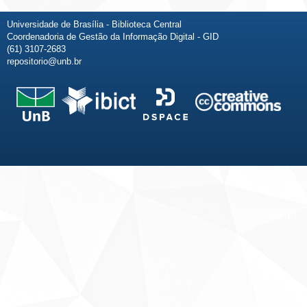
Universidade de Brasília - Biblioteca Central
Coordenadoria de Gestão da Informação Digital - GID
(61) 3107-2683
repositorio@unb.br
Fale conosco
Sobre