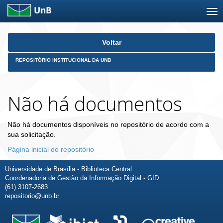
Skip
Voltar
navigation
REPOSITÓRIO INSTITUCIONAL DA UNB
Não há documentos
Não há documentos disponíveis no repositório de acordo com a
sua solicitação.
Página inicial do repositório
Universidade de Brasília - Biblioteca Central
Coordenadoria de Gestão da Informação Digital - GID
(61) 3107-2683
repositorio@unb.br