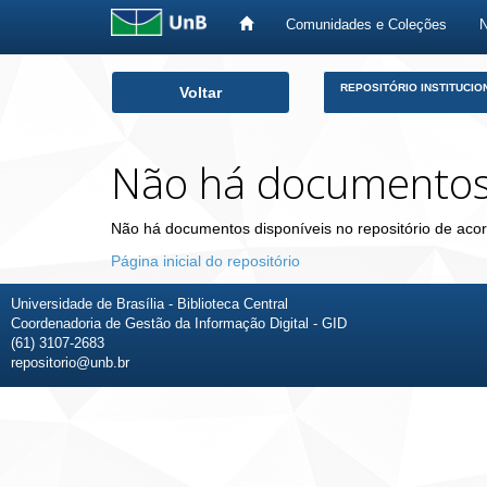
Comunidades e Coleções
Skip
REPOSITÓRIO INSTITUCIO
Voltar
navigation
Não há documento
Não há documentos disponíveis no repositório de acor
Página inicial do repositório
Universidade de Brasília - Biblioteca Central
Coordenadoria de Gestão da Informação Digital - GID
(61) 3107-2683
repositorio@unb.br