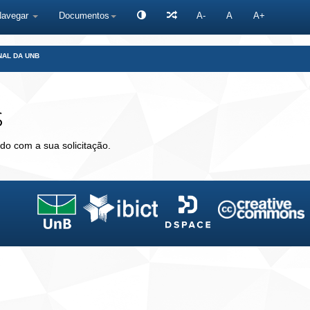
Navegar
Documentos
A-
A
A+
NAL DA UNB
s
do com a sua solicitação.