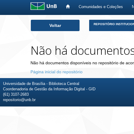
Comunidades e Coleções
Skip
REPOSITÓRIO INSTITUCIO
Voltar
navigation
Não há documento
Não há documentos disponíveis no repositório de acor
Página inicial do repositório
Universidade de Brasília - Biblioteca Central
Coordenadoria de Gestão da Informação Digital - GID
(61) 3107-2683
repositorio@unb.br