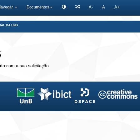
Navegar
Documentos
A-
A
A+
NAL DA UNB
s
do com a sua solicitação.