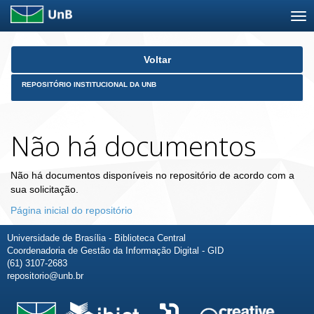
Skip
Voltar
navigation
REPOSITÓRIO INSTITUCIONAL DA UNB
Não há documentos
Não há documentos disponíveis no repositório de acordo com a
sua solicitação.
Página inicial do repositório
Universidade de Brasília - Biblioteca Central
Coordenadoria de Gestão da Informação Digital - GID
(61) 3107-2683
repositorio@unb.br