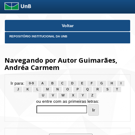
Skip
Voltar
navigation
REPOSITÓRIO INSTITUCIONAL DA UNB
Navegando por Autor Guimarães,
Andréa Carmem
Ir para:
0-9
A
B
C
D
E
F
G
H
I
J
K
L
M
N
O
P
Q
R
S
T
U
V
W
X
Y
Z
ou entre com as primeiras letras: