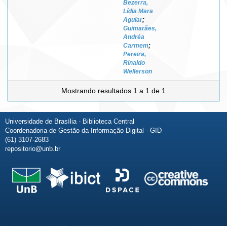
Bezerra,
Lídia Mara
Aguiar
;
Guimarães,
Andréa
Carmem
;
Pereira,
Rinaldo
Wellerson
Mostrando resultados 1 a 1 de 1
Universidade de Brasília - Biblioteca Central
Coordenadoria de Gestão da Informação Digital - GID
(61) 3107-2683
repositorio@unb.br