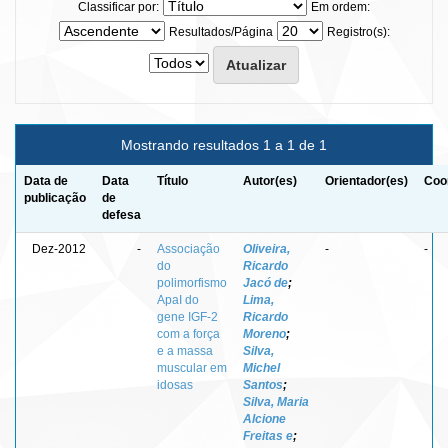
Classificar por:
Em ordem:
Resultados/Página
Registro(s):
Mostrando resultados 1 a 1 de 1
Data de
Data
Título
Autor(es)
Orientador(es)
Coo
publicação
de
defesa
Dez-2012
-
Associação
Oliveira,
-
-
do
Ricardo
polimorfismo
Jacó de
;
ApaI do
Lima,
gene IGF-2
Ricardo
com a força
Moreno
;
e a massa
Silva,
muscular em
Michel
idosas
Santos
;
Silva, Maria
Alcione
Freitas e
;