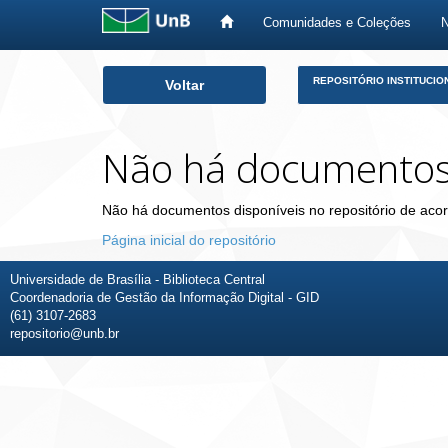
Comunidades e Coleções
Skip
REPOSITÓRIO INSTITUCIO
Voltar
navigation
Não há documento
Não há documentos disponíveis no repositório de acor
Página inicial do repositório
Universidade de Brasília - Biblioteca Central
Coordenadoria de Gestão da Informação Digital - GID
(61) 3107-2683
repositorio@unb.br