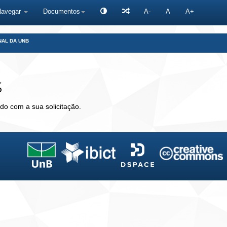
Navegar
Documentos
A-
A
A+
NAL DA UNB
s
do com a sua solicitação.