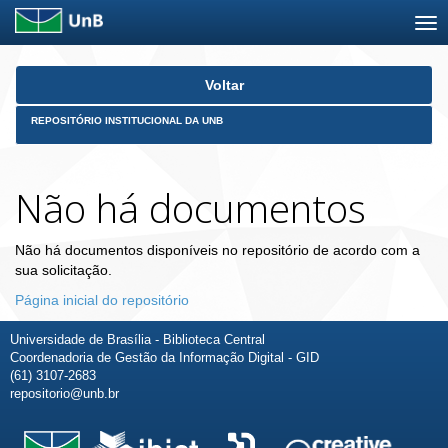
Skip
Voltar
navigation
REPOSITÓRIO INSTITUCIONAL DA UNB
Não há documentos
Não há documentos disponíveis no repositório de acordo com a
sua solicitação.
Página inicial do repositório
Universidade de Brasília - Biblioteca Central
Coordenadoria de Gestão da Informação Digital - GID
(61) 3107-2683
repositorio@unb.br