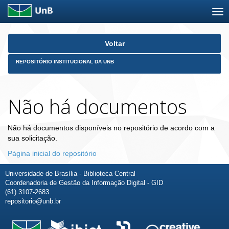
Skip
Voltar
navigation
REPOSITÓRIO INSTITUCIONAL DA UNB
Não há documentos
Não há documentos disponíveis no repositório de acordo com a
sua solicitação.
Página inicial do repositório
Universidade de Brasília - Biblioteca Central
Coordenadoria de Gestão da Informação Digital - GID
(61) 3107-2683
repositorio@unb.br