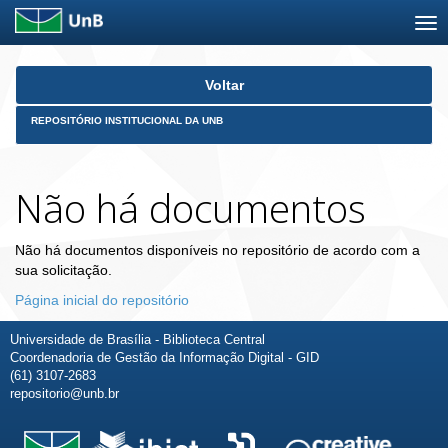
Skip
Voltar
navigation
REPOSITÓRIO INSTITUCIONAL DA UNB
Não há documentos
Não há documentos disponíveis no repositório de acordo com a
sua solicitação.
Página inicial do repositório
Universidade de Brasília - Biblioteca Central
Coordenadoria de Gestão da Informação Digital - GID
(61) 3107-2683
repositorio@unb.br