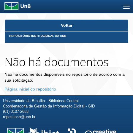
Skip
Voltar
navigation
REPOSITÓRIO INSTITUCIONAL DA UNB
Não há documentos
Não há documentos disponíveis no repositório de acordo com a
sua solicitação.
Página inicial do repositório
Universidade de Brasília - Biblioteca Central
Coordenadoria de Gestão da Informação Digital - GID
(61) 3107-2683
repositorio@unb.br