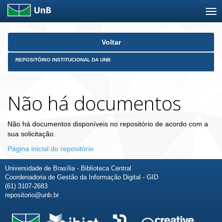
Skip
Voltar
navigation
REPOSITÓRIO INSTITUCIONAL DA UNB
Não há documentos
Não há documentos disponíveis no repositório de acordo com a
sua solicitação.
Página inicial do repositório
Universidade de Brasília - Biblioteca Central
Coordenadoria de Gestão da Informação Digital - GID
(61) 3107-2683
repositorio@unb.br