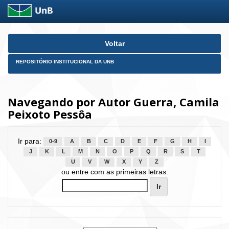
Skip
Voltar
navigation
REPOSITÓRIO INSTITUCIONAL DA UNB
Navegando por Autor Guerra, Camila
Peixoto Pessôa
Ir para:
0-9
A
B
C
D
E
F
G
H
I
J
K
L
M
N
O
P
Q
R
S
T
U
V
W
X
Y
Z
ou entre com as primeiras letras: