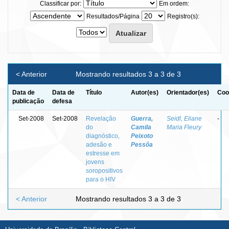
Classificar por:
Em ordem:
Resultados/Página
Registro(s):
< Anterior
Mostrando resultados 3 a 3 de 3
Data de
Data de
Título
Autor(es)
Orientador(es)
Coo
publicação
defesa
Set-2008
Set-2008
Revelação
Guerra,
Seidl, Eliane
-
do
Camila
Maria Fleury
diagnóstico,
Peixoto
adesão e
Pessôa
estresse em
jovens
soropositivos
para o HIV
< Anterior
Mostrando resultados 3 a 3 de 3