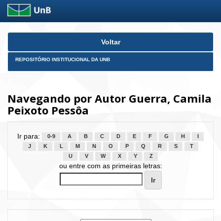
Skip
Voltar
navigation
REPOSITÓRIO INSTITUCIONAL DA UNB
Navegando por Autor Guerra, Camila
Peixoto Pessôa
Ir para:
0-9
A
B
C
D
E
F
G
H
I
J
K
L
M
N
O
P
Q
R
S
T
U
V
W
X
Y
Z
ou entre com as primeiras letras: