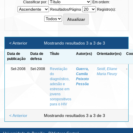
Classificar por:
Em ordem:
Resultados/Página
Registro(s):
< Anterior
Mostrando resultados 3 a 3 de 3
Data de
Data de
Título
Autor(es)
Orientador(es)
Coo
publicação
defesa
Set-2008
Set-2008
Revelação
Guerra,
Seidl, Eliane
-
do
Camila
Maria Fleury
diagnóstico,
Peixoto
adesão e
Pessôa
estresse em
jovens
soropositivos
para o HIV
< Anterior
Mostrando resultados 3 a 3 de 3