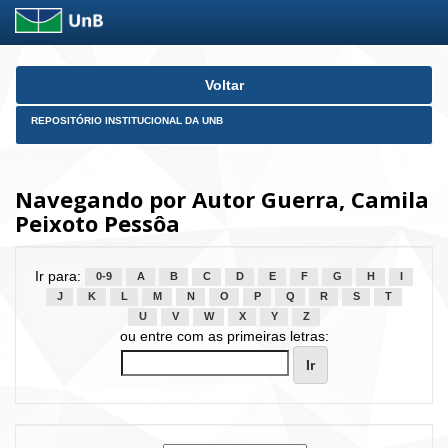
Skip
Voltar
navigation
REPOSITÓRIO INSTITUCIONAL DA UNB
Navegando por Autor Guerra, Camila
Peixoto Pessôa
Ir para:
0-9
A
B
C
D
E
F
G
H
I
J
K
L
M
N
O
P
Q
R
S
T
U
V
W
X
Y
Z
ou entre com as primeiras letras: