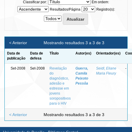
Classificar por:
Em ordem:
Resultados/Página
Registro(s):
< Anterior
Mostrando resultados 3 a 3 de 3
Data de
Data de
Título
Autor(es)
Orientador(es)
Coo
publicação
defesa
Set-2008
Set-2008
Revelação
Guerra,
Seidl, Eliane
-
do
Camila
Maria Fleury
diagnóstico,
Peixoto
adesão e
Pessôa
estresse em
jovens
soropositivos
para o HIV
< Anterior
Mostrando resultados 3 a 3 de 3