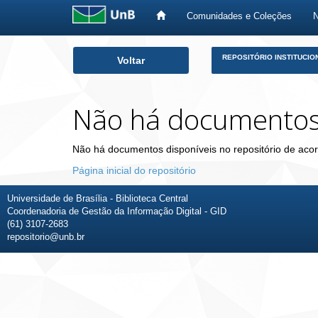
Comunidades e Coleções
Skip
REPOSITÓRIO INSTITUCIO
Voltar
navigation
Não há documento
Não há documentos disponíveis no repositório de acor
Página inicial do repositório
Universidade de Brasília - Biblioteca Central
Coordenadoria de Gestão da Informação Digital - GID
(61) 3107-2683
repositorio@unb.br