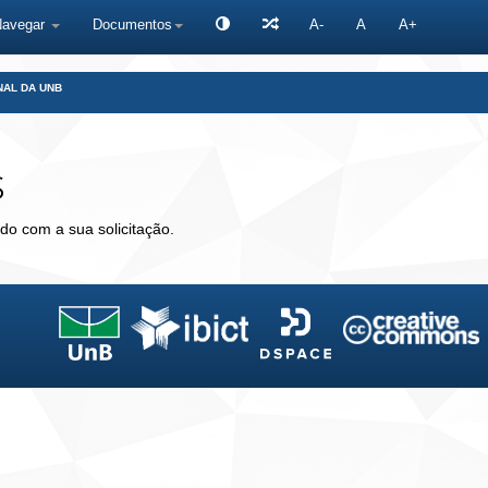
Navegar
Documentos
A-
A
A+
NAL DA UNB
s
do com a sua solicitação.