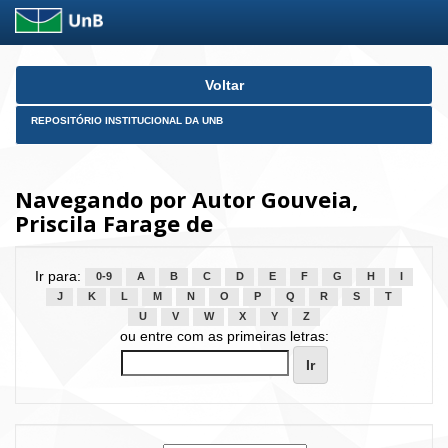
Skip
Voltar
navigation
REPOSITÓRIO INSTITUCIONAL DA UNB
Navegando por Autor Gouveia,
Priscila Farage de
Ir para:
0-9
A
B
C
D
E
F
G
H
I
J
K
L
M
N
O
P
Q
R
S
T
U
V
W
X
Y
Z
ou entre com as primeiras letras: