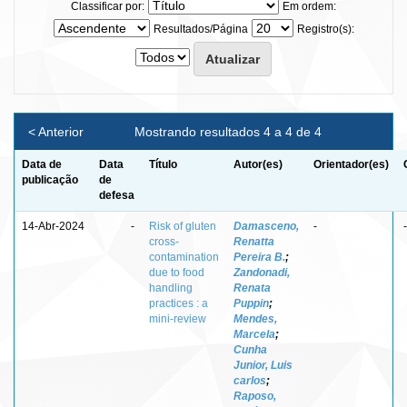
Classificar por:
Em ordem:
Resultados/Página
Registro(s):
< Anterior
Mostrando resultados 4 a 4 de 4
Data de
Data
Título
Autor(es)
Orientador(es)
publicação
de
defesa
14-Abr-2024
-
Risk of gluten
Damasceno,
-
-
cross-
Renatta
contamination
Pereira B.
;
due to food
Zandonadi,
handling
Renata
practices : a
Puppin
;
mini-review
Mendes,
Marcela
;
Cunha
Junior, Luis
carlos
;
Raposo,