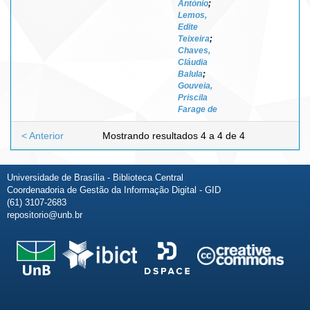
António
;
Lemos,
Edite
Teixeira
;
Chaves,
Cláudia
Balula
;
Gouveia,
Priscila
Farage de
< Anterior
Mostrando resultados 4 a 4 de 4
Universidade de Brasília - Biblioteca Central
Coordenadoria de Gestão da Informação Digital - GID
(61) 3107-2683
repositorio@unb.br