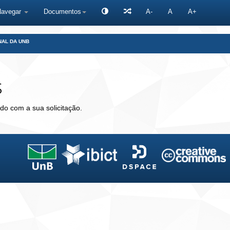
Navegar
Documentos
A-
A
A+
NAL DA UNB
s
do com a sua solicitação.