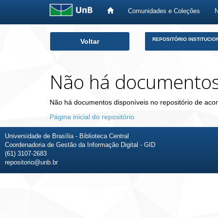
Comunidades e Coleções
Skip
REPOSITÓRIO INSTITUCIO
Voltar
navigation
Não há documento
Não há documentos disponíveis no repositório de acor
Página inicial do repositório
Universidade de Brasília - Biblioteca Central
Coordenadoria de Gestão da Informação Digital - GID
(61) 3107-2683
repositorio@unb.br