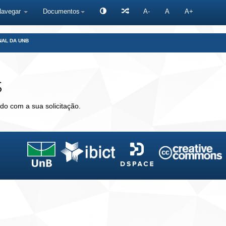
Navegar
Documentos
A-
A
A+
NAL DA UNB
s
do com a sua solicitação.