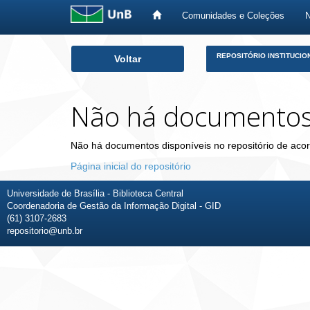
Comunidades e Coleções
Skip
REPOSITÓRIO INSTITUCIO
Voltar
navigation
Não há documento
Não há documentos disponíveis no repositório de acor
Página inicial do repositório
Universidade de Brasília - Biblioteca Central
Coordenadoria de Gestão da Informação Digital - GID
(61) 3107-2683
repositorio@unb.br