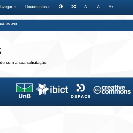
Navegar
Documentos
A-
A
A+
NAL DA UNB
s
do com a sua solicitação.