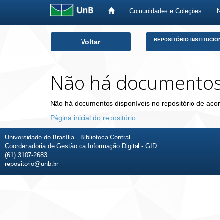
Comunidades e Coleções
Skip
REPOSITÓRIO INSTITUCIO
Voltar
navigation
Não há documento
Não há documentos disponíveis no repositório de acor
Página inicial do repositório
Universidade de Brasília - Biblioteca Central
Coordenadoria de Gestão da Informação Digital - GID
(61) 3107-2683
repositorio@unb.br