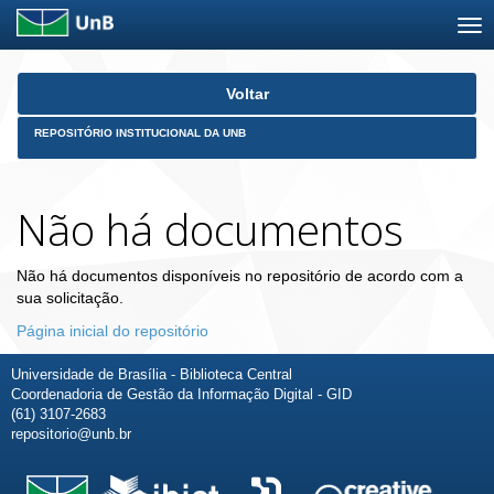
Skip
Voltar
navigation
REPOSITÓRIO INSTITUCIONAL DA UNB
Não há documentos
Não há documentos disponíveis no repositório de acordo com a
sua solicitação.
Página inicial do repositório
Universidade de Brasília - Biblioteca Central
Coordenadoria de Gestão da Informação Digital - GID
(61) 3107-2683
repositorio@unb.br