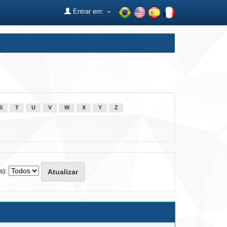
Entrar em:
S
T
U
V
W
X
Y
Z
s):