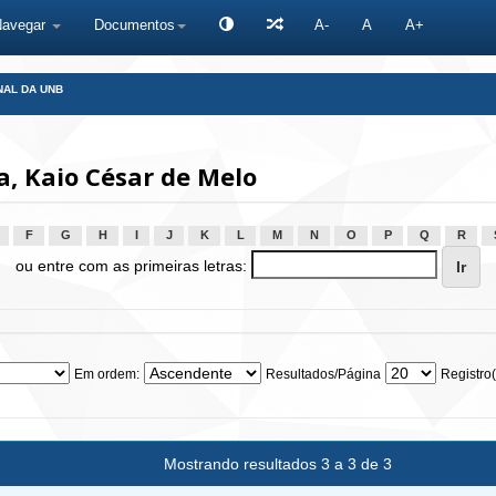
Navegar
Documentos
A-
A
A+
NAL DA UNB
, Kaio César de Melo
F
G
H
I
J
K
L
M
N
O
P
Q
R
ou entre com as primeiras letras:
Em ordem:
Resultados/Página
Registro(
Mostrando resultados 3 a 3 de 3