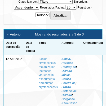
Classificar por:
Em ordem:
Resultados/Página
Registro(s):
< Anterior
Mostrando resultados 2 a 3 de 3
Data de
Data
Título
Autor(es)
Orientador(es)
publicação
de
defesa
12-Abr-2022
-
Faster
Sousa,
-
cryptococcus
Herdson
melanization
Renney de
;
increases
Oliveira
virulence in
Júnior,
experimental
Getúlio
and human
Pereira de
;
cryptococcosis
Frazão,
Stefânia de
Oliveira
;
Gorgonha,
Kaio César