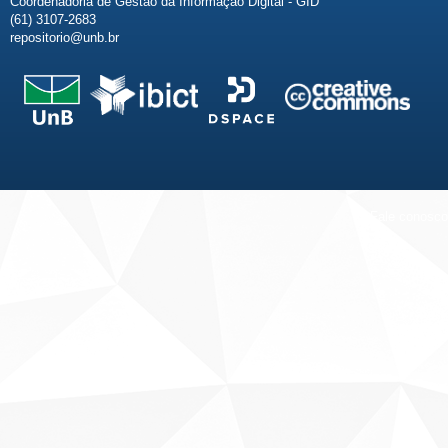
Coordenadoria de Gestão da Informação Digital - GID
(61) 3107-2683
repositorio@unb.br
Fale conosco
Sobre