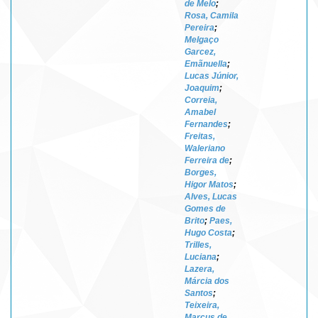
de Melo
;
Rosa, Camila
Pereira
;
Melgaço
Garcez,
Emãnuella
;
Lucas Júnior,
Joaquim
;
Correia,
Amabel
Fernandes
;
Freitas,
Waleriano
Ferreira de
;
Borges,
Higor Matos
;
Alves, Lucas
Gomes de
Brito
;
Paes,
Hugo Costa
;
Trilles,
Luciana
;
Lazera,
Márcia dos
Santos
;
Teixeira,
Marcus de