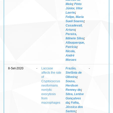
Melo
;
Pinto
Júnior, Vitor
Laerte
;
Felipe, Maria
Sueli Soares
;
Casadevall,
Arturo
;
Pereira,
Ildinete Silva
;
Albuquerque,
Patrícia
;
Nicola,
André
Moraes
8-Set-2020
-
Laccase
Frazão,
-
affects the rate
Stefânia de
of
Oliveira
;
Cryptococcus
Sousa,
neoformans
Herdson
nonlytic
Renney de
;
exocytosis
Silva, Lenise
from
Gonçalves
macrophages
da
;
Folha,
Jéssica dos
Santos
;