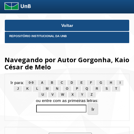
Skip
Voltar
navigation
REPOSITÓRIO INSTITUCIONAL DA UNB
Navegando por Autor Gorgonha, Kaio
César de Melo
Ir para:
0-9
A
B
C
D
E
F
G
H
I
J
K
L
M
N
O
P
Q
R
S
T
U
V
W
X
Y
Z
ou entre com as primeiras letras: