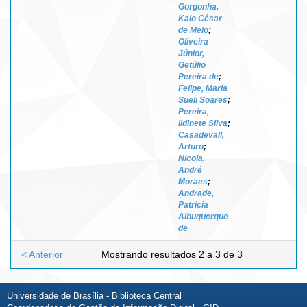
Gorgonha,
Kaio César
de Melo
;
Oliveira
Júnior,
Getúlio
Pereira de
;
Felipe, Maria
Sueli Soares
;
Pereira,
Ildinete Silva
;
Casadevall,
Arturo
;
Nicola,
André
Moraes
;
Andrade,
Patrícia
Albuquerque
de
< Anterior
Mostrando resultados 2 a 3 de 3
Universidade de Brasília - Biblioteca Central