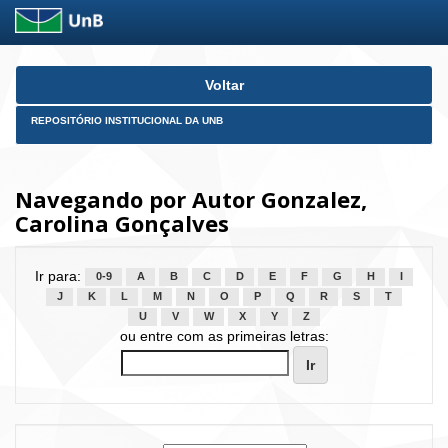
Skip
Voltar
navigation
REPOSITÓRIO INSTITUCIONAL DA UNB
Navegando por Autor Gonzalez,
Carolina Gonçalves
Ir para:
0-9
A
B
C
D
E
F
G
H
I
J
K
L
M
N
O
P
Q
R
S
T
U
V
W
X
Y
Z
ou entre com as primeiras letras: