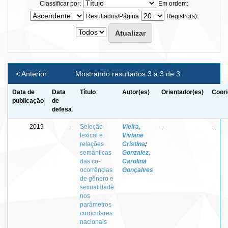
Classificar por:
Em ordem:
Resultados/Página
Registro(s):
< Anterior
Mostrando resultados 3 a 3 de 3
Data de
Data
Título
Autor(es)
Orientador(es)
Coori
publicação
de
defesa
2019
-
Seleção
Vieira,
-
-
lexical e
Viviane
relações
Cristina
;
semânticas
Gonzalez,
das co-
Carolina
ocorrências
Gonçalves
de gênero e
sexualidade
nos
parâmetros
curriculares
nacionais