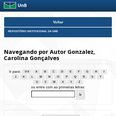
Skip
Voltar
navigation
REPOSITÓRIO INSTITUCIONAL DA UNB
Navegando por Autor Gonzalez,
Carolina Gonçalves
Ir para:
0-9
A
B
C
D
E
F
G
H
I
J
K
L
M
N
O
P
Q
R
S
T
U
V
W
X
Y
Z
ou entre com as primeiras letras: