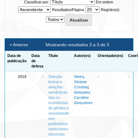
Classificar por:
Em ordem:
Resultados/Página
Registro(s):
< Anterior
Mostrando resultados 3 a 3 de 3
Data de
Data
Título
Autor(es)
Orientador(es)
Coori
publicação
de
defesa
2019
-
Seleção
Vieira,
-
-
lexical e
Viviane
relações
Cristina
;
semânticas
Gonzalez,
das co-
Carolina
ocorrências
Gonçalves
de gênero e
sexualidade
nos
parâmetros
curriculares
nacionais