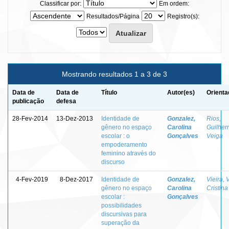
Classificar por:
Em ordem:
Resultados/Página
Registro(s):
Mostrando resultados 1 a 3 de 3
Data de
Data de
Título
Autor(es)
Orienta
publicação
defesa
28-Fev-2014
13-Dez-2013
Identidade de
Gonzalez,
Rios,
gênero no espaço
Carolina
Guilhe
escolar : o
Gonçalves
Veiga
empoderamento
feminino através do
discurso
4-Fev-2019
8-Dez-2017
Identidade de
Gonzalez,
Vieira, 
gênero no espaço
Carolina
Cristina
escolar :
Gonçalves
possibilidades
discursivas para
superação da