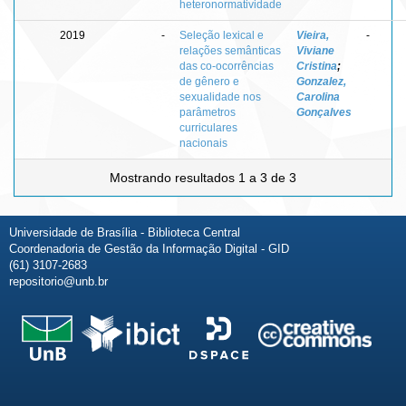
heteronormatividade
2019
-
Seleção lexical e
Vieira,
-
relações semânticas
Viviane
das co-ocorrências
Cristina
;
de gênero e
Gonzalez,
sexualidade nos
Carolina
parâmetros
Gonçalves
curriculares
nacionais
Mostrando resultados 1 a 3 de 3
Universidade de Brasília - Biblioteca Central
Coordenadoria de Gestão da Informação Digital - GID
(61) 3107-2683
repositorio@unb.br