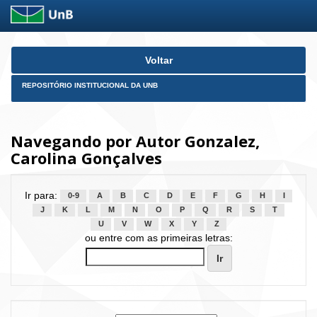
Skip
Voltar
navigation
REPOSITÓRIO INSTITUCIONAL DA UNB
Navegando por Autor Gonzalez,
Carolina Gonçalves
Ir para:
0-9
A
B
C
D
E
F
G
H
I
J
K
L
M
N
O
P
Q
R
S
T
U
V
W
X
Y
Z
ou entre com as primeiras letras: